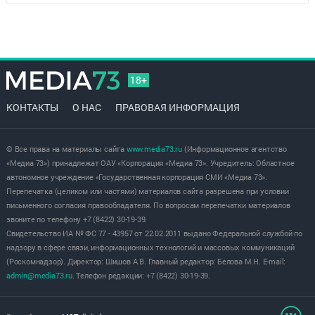
18+
КОНТАКТЫ
О НАС
ПРАВОВАЯ ИНФОРМАЦИЯ
© Все права на материалы сайта
www.media73.ru
(Информационное агентство
«Медиа 73») принадлежат ОАУ «Корпорация «Медиа 73». Учредитель: Областное
автономное учреждение «Государственная корпорация СМИ «Медиа 73».
Перепечатка (целиком или частями) материалов сайта разрешена при условии
письменного согласия правообладателя. По вопросам перепечатки материалов
звоните по телефону +7 (8422) 30-19-39.
Свидетельство ИА № ФС 77 - 43957 от 22.02.2011 выдано Федеральной службой по
надзору в сфере связи, информационных технологий и массовых коммуникаций
(Роскомнадзор). Директор: Шишов А.В. Главный редактор: Белова М.Н. E-mail:
admin@media73.ru
. Телефон редакции: +7 (8422) 30-19-39.