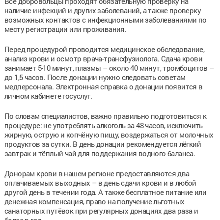
Все добровольцы проходят обязательную проверку на
наличие инфекций и других заболеваний, а также проверку
возможных контактов с инфекционными заболеваниями по
месту регистрации или проживания.
Перед процедурой проводится медицинское обследование,
анализ крови и осмотр врача-трансфузиолога. Сдача крови
занимает 5-10 минут, плазмы – около 40 минут, тромбоцитов –
до 1,5 часов. После донации нужно следовать советам
медперсонала. Электронная справка о донации появится в
личном кабинете госуслуг.
По словам специалистов, важно правильно подготовиться к
процедуре: не употреблять алкоголь за 48 часов, исключить
жирную, острую и копчёную пищу, воздержаться от молочных
продуктов за сутки. В день донации рекомендуется лёгкий
завтрак и тёплый чай для поддержания водного баланса.
Донорам крови в нашем регионе предоставляются два
оплачиваемых выходных – в день сдачи крови и в любой
другой день в течении года. А также бесплатное питание или
денежная компенсация, право на получение льготных
санаторных путёвок при регулярных донациях два раза и
более в год.