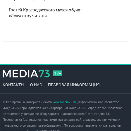
Гостей Краеведческого музея обучат
«Искусству читать»
18+
КОНТАКТЫ
О НАС
ПРАВОВАЯ ИНФОРМАЦИЯ
© Все права на материалы сайта
www.media73.ru
(Информационное агентство
«Медиа 73») принадлежат ОАУ «Корпорация «Медиа 73». Учредитель: Областное
автономное учреждение «Государственная корпорация СМИ «Медиа 73».
Перепечатка (целиком или частями) материалов сайта разрешена при условии
письменного согласия правообладателя. По вопросам перепечатки материалов