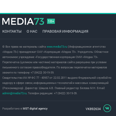
18+
КОНТАКТЫ
О НАС
ПРАВОВАЯ ИНФОРМАЦИЯ
© Все права на материалы сайта
www.media73.ru
(Информационное агентство
«Медиа 73») принадлежат ОАУ «Корпорация «Медиа 73». Учредитель: Областное
автономное учреждение «Государственная корпорация СМИ «Медиа 73».
Перепечатка (целиком или частями) материалов сайта разрешена при условии
письменного согласия правообладателя. По вопросам перепечатки материалов
звоните по телефону +7 (8422) 30-19-39.
Свидетельство ИА № ФС 77 - 43957 от 22.02.2011 выдано Федеральной службой по
надзору в сфере связи, информационных технологий и массовых коммуникаций
(Роскомнадзор). Директор: Шишов А.В. Главный редактор: Белова М.Н. E-mail:
admin@media73.ru
. Телефон редакции: +7 (8422) 30-19-39.
Разработано в
MST digital agency
VK892634