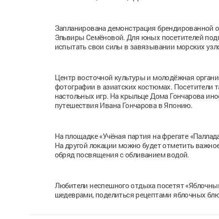
Запланирована демонстрация брендированной о
Эльвиры Семёновой. Для юных посетителей подг
испытать свои силы в завязывании морских узло
Центр восточной культуры и молодёжная организ
фотографии в азиатских костюмах. Посетители т
настольных игр. На крыльце Дома Гончарова ин
путешествия Ивана Гончарова в Японию.
На площадке «Учёная партия на фрегате «Паллада
На другой локации можно будет отметить важно
обряд посвящения с обливанием водой.
Любители неспешного отдыха посетят «Яблочный
шедеврами, поделиться рецептами яблочных блю