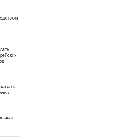
водством
т
лать
орейских
ов
вателя.
льный
арными