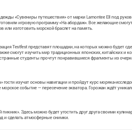
дежды «Сувениры путешествия» от марки Lamontee Ell под руко
отовили игровую программу «На абордаж». Все желающие смогу
в или изготовить морской браслет на память.
ация Testfest представят площадки, на которых можно будет сде
акже смогут изучить мир традиционных японских, китайских и к
остранные студенты прочтут понравившиеся фрагменты из очерк
» гости изучат основы навигации и пройдут курс моряка-исследо
е морское событие — пересечение экватора. Горожан ждёт уника
 пикник». Здесь можно будет угостить друг друга своими кулин
д и сделать атмосферные снимки.