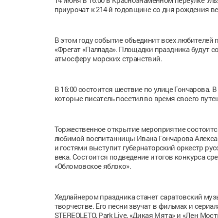
14 июня в 16:00 в Краснознамённом переулке Уль
приурочат к 214-й годовщине со дня рождения в
В этом году событие объединит всех любителей 
«Фрегат «Паллада». Площадки праздника будут со
атмосферу морских странствий.
В 16:00 состоится шествие по улице Гончарова. 
которые писатель посетил во время своего путе
Торжественное открытие мероприятие состоится
любимой воспитанницы Ивана Гончарова Алекса
и гостями выступит губернаторский оркестр рус
века. Состоится подведение итогов конкурса с
«Обломовское яблоко».
Хедлайнером праздника станет саратовский музы
творчестве. Его песни звучат в фильмах и сериа
STEREOLETO, Park Live, «Дикая Мята» и «Лен Мост