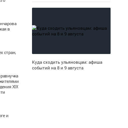
Его
ончарова
жая в
х стран,
Куда сходить ульяновцам: афиша
событий на 8 и 9 августа
правнучка
 жителями
дения XIX
сти
ге и