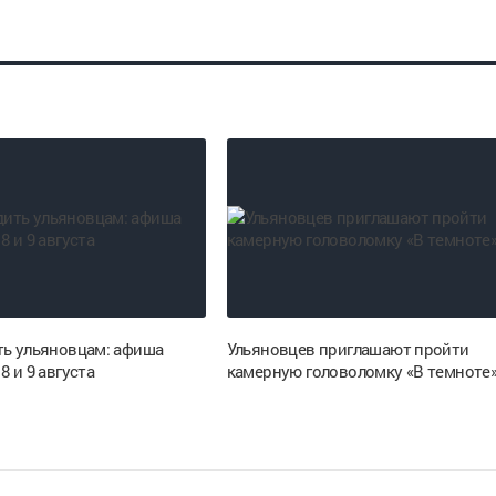
ть ульяновцам: афиша
Ульяновцев приглашают пройти
8 и 9 августа
камерную головоломку «В темноте