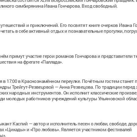
яновска состоится XLVIII Всероссийский Гончаровский праздник. 
еликого симбирянина Ивана Гончарова. Вход свободный.
путешествий и приключений. Его посвятят книге очерков Ивана Г
четать в себе активный отдых и познавательные прогулки, погру
В нём примут участие герои романов Гончарова и представители те
шествия на фрегате «Паллада».
 в 17:00 в Краснознамённом переулке. Почётным гостем станет 
ндры Трейгут-Резвецовой — Анна Резвецова. По традиции перед
ских народных инструментов. Он исполнит классические произве
реди молодых работников учреждений культуры Ульяновской обла
кант Каспий — автор и исполнитель песен о любви, свободе, доро
лах «Цикады» и «Про любовь». Является участником фестивалей
ы».