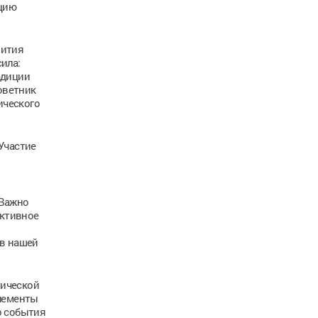
ацию
вития
ила:
адиции
оветник
ического
Участие
 Важно
ективное
ов нашей
тической
лементы
о события