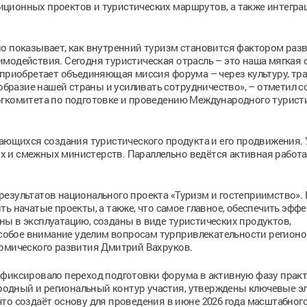
ционных проектов и туристических маршрутов, а также интегр
но показывает, как внутренний туризм становится фактором раз
модействия. Сегодня туристическая отрасль – это наша мягкая с
 приобретает объединяющая миссия форума – через культуру, тр
разие нашей страны и усиливать сотрудничество», – отметил с
ргкомитета по подготовке и проведению Международного турист
сающихся создания туристического продукта и его продвижения. 
 и смежных министерств. Параллельно ведётся активная работа
результатов национального проекта «Туризм и гостеприимство».
ь начатые проекты, а также, что самое главное, обеспечить эфф
ы в эксплуатацию, созданы в виде туристических продуктов,
 Особое внимание уделим вопросам турпривлекательности регион
номического развития Дмитрий Вахруков.
афиксировало переход подготовки форума в активную фазу прак
одный и региональный контур участия, утверждены ключевые э
то создаёт основу для проведения в июне 2026 года масштабног