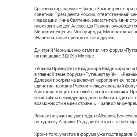
Организатор форума – фонд «Росконгресс» при 
советник Президента России, ответственный сек
Федерации Инна Святенко, заместитель министр
иностранных дел Александр Панкин, руководите
Минпросвещения, Минприроды, Минвостокразвит
«Национальные приоритеты» и другие.
Дмитрий Чернышенко отметил, что форум «Путешес
на площадке ВДНХ в Москве.
«Указом Президента Владимира Владимировича П
в главной теме форума «Путешествуй!» – «Разны
Деловая программа включит мероприятия, посвя
единства народов России международный форум
быстрорастущих отраслей нашей экономики. Про
масштабного международного события, где гостя
возможности нашей страны», – заявил вице-пре
Заявки на участие уже подали Абхазия, Венесуэл
по туризму Африки. Ряд других стран также выр
Кроме того, участие в форуме уже подтвердили 