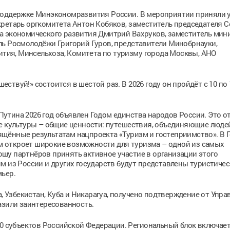
поддержке Минэкономразвития России. В мероприятии приняли 
ретарь оргкомитета Антон Кобяков, заместитель председателя С
а экономического развития Дмитрий Вахруков, заместитель мин
ль Росмолодёжи Григорий Гуров, представители Минобрнауки,
ия, Минсельхоза, Комитета по туризму города Москвы, АНО
твуй!» состоится в шестой раз. В 2026 году он пройдёт с 10 по
утина 2026 год объявлен Годом единства народов России. Это о
е культуры – общие ценности: путешествия, объединяющие людей
щённые результатам нацпроекта «Туризм и гостеприимство». В 
 откроет широкие возможности для туризма – одной из самых
шу партнёров принять активное участие в организации этого
м из России и других государств будут представлены туристичес
мьер.
а, Узбекистан, Куба и Никарагуа, получено подтверждение от Упра
азили заинтересованность.
80 субъектов Российской Федерации. Региональный блок включае