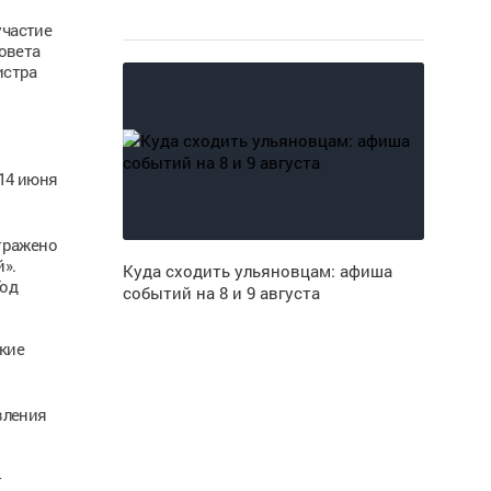
участие
овета
истра
 14 июня
тражено
».
Куда сходить ульяновцам: афиша
Год
событий на 8 и 9 августа
кие
вления
т