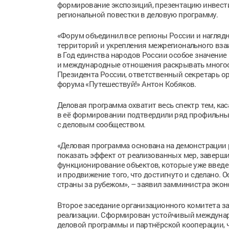
формирование экспозиций, презентацию инвести
региональной повестки в деловую программу.
«Форум объединил все регионы России и нагляд
территорий и укрепления межрегионального взаи
в Год единства народов России особое значение
и международные отношения раскрывать многооб
Президента России, ответственный секретарь о
форума «Путешествуй!» Антон Кобяков.
Деловая программа охватит весь спектр тем, ка
в её формировании подтвердили ряд профильных
с деловым сообществом.
«Деловая программа основана на демонстрации 
показать эффект от реализованных мер, завершит
функционирование объектов, которые уже введен
и продвижение того, что достигнуто и сделано.
страны за рубежом», – заявил замминистра эко
Второе заседание организационного комитета з
реализации. Сформирован устойчивый междунар
деловой программы и партнёрской кооперации, ч