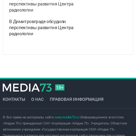
В Димитровграде обсудили
перспективы развития Центра
радиологии
18+
КОНТАКТЫ
О НАС
ПРАВОВАЯ ИНФОРМАЦИЯ
© Все права на материалы сайта
www.media73.ru
(Информационное агентство
«Медиа 73») принадлежат ОАУ «Корпорация «Медиа 73». Учредитель: Областное
автономное учреждение «Государственная корпорация СМИ «Медиа 73».
Перепечатка (целиком или частями) материалов сайта разрешена при условии