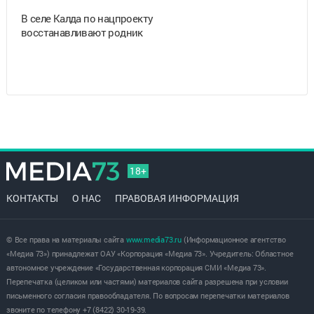
В селе Калда по нацпроекту
восстанавливают родник
18+
КОНТАКТЫ
О НАС
ПРАВОВАЯ ИНФОРМАЦИЯ
© Все права на материалы сайта
www.media73.ru
(Информационное агентство
«Медиа 73») принадлежат ОАУ «Корпорация «Медиа 73». Учредитель: Областное
автономное учреждение «Государственная корпорация СМИ «Медиа 73».
Перепечатка (целиком или частями) материалов сайта разрешена при условии
письменного согласия правообладателя. По вопросам перепечатки материалов
звоните по телефону +7 (8422) 30-19-39.