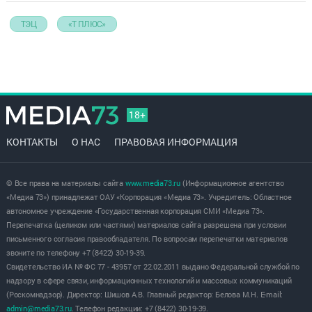
ТЭЦ
«Т ПЛЮС»
18+
КОНТАКТЫ
О НАС
ПРАВОВАЯ ИНФОРМАЦИЯ
© Все права на материалы сайта
www.media73.ru
(Информационное агентство
«Медиа 73») принадлежат ОАУ «Корпорация «Медиа 73». Учредитель: Областное
автономное учреждение «Государственная корпорация СМИ «Медиа 73».
Перепечатка (целиком или частями) материалов сайта разрешена при условии
письменного согласия правообладателя. По вопросам перепечатки материалов
звоните по телефону +7 (8422) 30-19-39.
Свидетельство ИА № ФС 77 - 43957 от 22.02.2011 выдано Федеральной службой по
надзору в сфере связи, информационных технологий и массовых коммуникаций
(Роскомнадзор). Директор: Шишов А.В. Главный редактор: Белова М.Н. E-mail:
admin@media73.ru
. Телефон редакции: +7 (8422) 30-19-39.