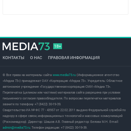
18+
КОНТАКТЫ
О НАС
ПРАВОВАЯ ИНФОРМАЦИЯ
© Все права на материалы сайта
www.media73.ru
(Информационное агентство
«Медиа 73») принадлежат ОАУ «Корпорация «Медиа 73». Учредитель: Областное
автономное учреждение «Государственная корпорация СМИ «Медиа 73».
Перепечатка (целиком или частями) материалов сайта разрешена при условии
письменного согласия правообладателя. По вопросам перепечатки материалов
звоните по телефону +7 (8422) 30-19-39.
Свидетельство ИА № ФС 77 - 43957 от 22.02.2011 выдано Федеральной службой по
надзору в сфере связи, информационных технологий и массовых коммуникаций
(Роскомнадзор). Директор: Шишов А.В. Главный редактор: Белова М.Н. E-mail:
admin@media73.ru
. Телефон редакции: +7 (8422) 30-19-39.