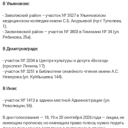
В Ульяновске:
- Заволжский район – участок № 3527 в Ульяновском
медицинском колледже имени С.Б. Анурьевой (пр-т Туполева,
1);
- Засвияжский район – участок № 3803 в Гимназии № 34 (ул.
Рябикова, 25а).
В Димитровграде:
- участок № 3204 в Центре культуры и досуга «Восход»
(проспект Ленина, 17);
- участок № 3251 в Библиотеке семейного чтения имени А.С.
Неверова (ул. Куйбышева, 144).
В Инзе:
- участок № 1413 в здании местной Администрации (ул.
Революции, 56).
В дни голосования — 18, 19 и 20 сентября 2026 года — лицам, не
имеющим прописки, но имеющим право голоса, нужно подать
личное письменное заявление о включении в список