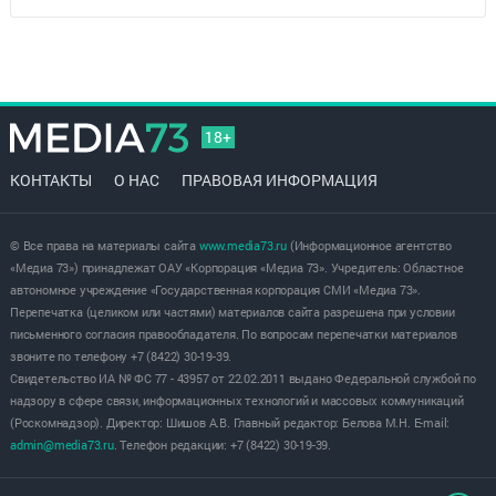
18+
КОНТАКТЫ
О НАС
ПРАВОВАЯ ИНФОРМАЦИЯ
© Все права на материалы сайта
www.media73.ru
(Информационное агентство
«Медиа 73») принадлежат ОАУ «Корпорация «Медиа 73». Учредитель: Областное
автономное учреждение «Государственная корпорация СМИ «Медиа 73».
Перепечатка (целиком или частями) материалов сайта разрешена при условии
письменного согласия правообладателя. По вопросам перепечатки материалов
звоните по телефону +7 (8422) 30-19-39.
Свидетельство ИА № ФС 77 - 43957 от 22.02.2011 выдано Федеральной службой по
надзору в сфере связи, информационных технологий и массовых коммуникаций
(Роскомнадзор). Директор: Шишов А.В. Главный редактор: Белова М.Н. E-mail:
admin@media73.ru
. Телефон редакции: +7 (8422) 30-19-39.