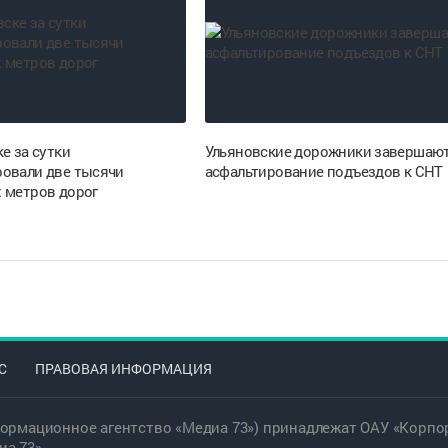
е за сутки
Ульяновские дорожники завершаю
овали две тысячи
асфальтирование подъездов к СНТ
 метров дорог
С
ПРАВОВАЯ ИНФОРМАЦИЯ
ормационное агентство «Медиа 73») принадлежат ОАУ «Корпор
а 73».