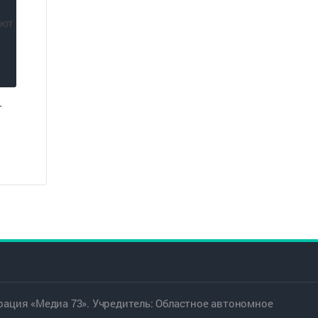
т
ация «Медиа 73». Учредитель: Областное автономное