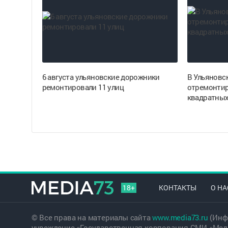
6 августа ульяновские дорожники
В Ульяновск
ремонтировали 11 улиц
отремонтир
квадратных
18+
КОНТАКТЫ
О НА
© Все права на материалы сайта
www.media73.ru
(Инф
учреждение «Государственная корпорация СМИ «Меди