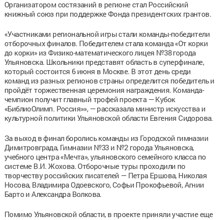
Организатором состязаний в регионе стал Российский
книжный союз при поддержке Фонда президентских грантов.
«Участниками региональной игры стали команды-победители
отборочных финалов. Победителем стала команда «От корки
до корки» из Физико-математического лицея №38 города
Ульяновска. Школьники представят область в суперфинале,
который состоится 6 июня в Москве. В этот день среди
команд из разных регионов страны определится победитель и
пройдёт торжественная церемония награждения. Команда-
чемпион получит главный трофей проекта — Кубок
«БиблиоОлимп. Россия»», — рассказала министр искусства и
культурной политики Ульяновской области Евгения Сидорова.
За выход в финал боролись команды из Городской гимназии
Димитровграда, Гимназии №33 и №2 города Ульяновска,
учебного центра «Мечта», ульяновского семейного класса по
системе В.И. Жохова. Отборочные туры проходили по
творчеству российских писателей — Петра Ершова, Николая
Носова, Владимира Одоевского, Софьи Прокофьевой, Агнии
Барто и Александра Волкова.
Помимо Ульяновской области, в проекте приняли участие еще