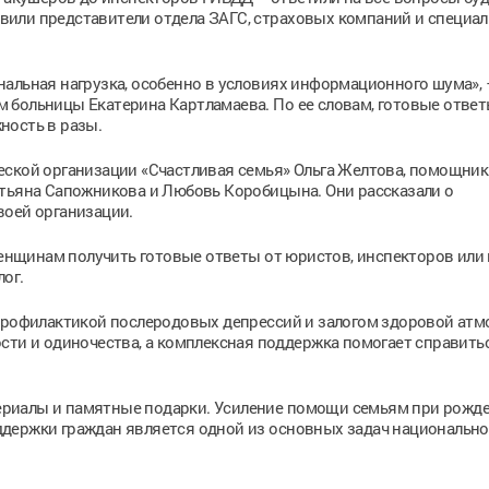
или представители отдела ЗАГС, страховых компаний и специал
альная нагрузка, особенно в условиях информационного шума», 
 больницы Екатерина Картламаева. По ее словам, готовые ответ
ность в разы.
еской организации «Счастливая семья» Ольга Желтова, помощник
атьяна Сапожникова и Любовь Коробицына. Они рассказали о
воей организации.
нщинам получить готовые ответы от юристов, инспекторов или 
лог.
 профилактикой послеродовых депрессий и залогом здоровой ат
сти и одиночества, а комплексная поддержка помогает справитьс
риалы и памятные подарки. Усиление помощи семьям при рожд
держки граждан является одной из основных задач национально