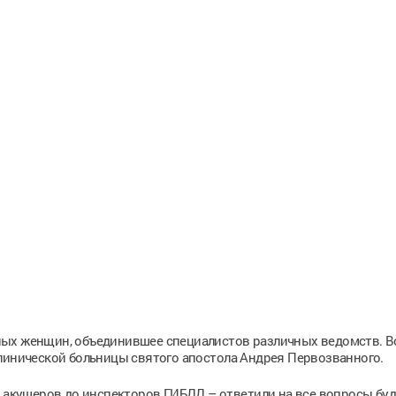
ных женщин, объединившее специалистов различных ведомств. В
линической больницы святого апостола Андрея Первозванного.
т акушеров до инспекторов ГИБДД – ответили на все вопросы бу