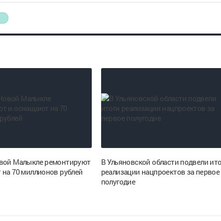
Ь
вой Малыкле ремонтируют
В Ульяновской области подвели ит
 на 70 миллионов рублей
реализации нацпроектов за первое
полугодие