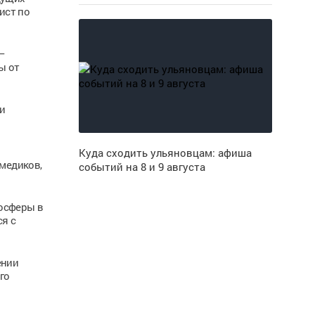
ист по
–
ы от
и
Куда сходить ульяновцам: афиша
медиков,
событий на 8 и 9 августа
мосферы в
я с
ении
го