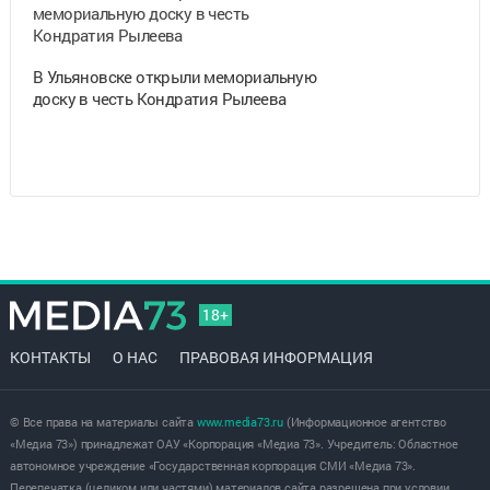
В Ульяновске открыли мемориальную
доску в честь Кондратия Рылеева
18+
КОНТАКТЫ
О НАС
ПРАВОВАЯ ИНФОРМАЦИЯ
© Все права на материалы сайта
www.media73.ru
(Информационное агентство
«Медиа 73») принадлежат ОАУ «Корпорация «Медиа 73». Учредитель: Областное
автономное учреждение «Государственная корпорация СМИ «Медиа 73».
Перепечатка (целиком или частями) материалов сайта разрешена при условии