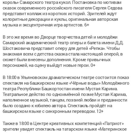
король» Самарского театра кукол. Постановка по мотивам
сказок современного российского писателя Сергея Седова
представит коллаж из коротких историй. Зрителей ждут
колоритные декорации и куклы, оригинальная авторская
музыка и эксцентричная игра артистов. 6+
В это же время во Дворце творчества детей и молодёжи
Самарский академический театр оперы и балета имени Д.Д.
Шостаковича представит оперу для детей «Репка». Чтобы
знакомая всем с детства сказка стала настоящей оперой, в
сюжет были внесены дополнения. Кроме привычных
персонажей, на сцену выйдут новые герои. 0+
В 18:00 в Ульяновском драматическом театре состоится показ
спектакля на башкирском языке «Чёрные воды» Молодёжного
театра Республики Башкортостан имени Мустая Карима.
Театральное действо по одноимённой поэме Мустая Карима,
наполненное музыкой, танцем, поэзией любви и преданности
было создано к юбилею автора. Спектакль пройдёт на
башкирском языке с синхронным переводом. 12+
Также в 18:00 в Центре креативных компетенций «Патриот»
зрители увидят спектакль на татарском языке «Материнское