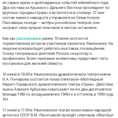
из самых ярких и долгожданных событий юбилейного года.
Два состава из Крыма и с Дальнего Востока проследуют по
крупных городам страны и встретятся в столице. 27 мая
состав южного маршрута отправился из Севастополя.
Пассажиры поезда — актёры российских театров, они
сыграют свои лучшие спектакли в местах остановок.
Как мы
рассказывали
ранее, 10 июня состоится
торжественная встреча участников проекта в Ульяновске. На
перроне вокзала будет работать выставка, посвящённая
Союзу театральных деятелей России, искусству и
профессиям. Всего приезжие коллективы представят пять
постановок для жителей области.
10 июня в 18:00 в Ульяновском драматическом театре имени
И.А. Гончарова состоится показ спектакля «Мой бедный
Марат» Самарского драматического театра «Грань». Действие
пьесы Алексея Арбузова охватывает почти два десятилетия:
блокада 1942-го, воодушевление 1946-го и оттепель в 1959 году.
16+
11 июня в 11:00 в Ульяновском театре кукол имени народной
артистки СССР В.М. Леонтьевой пройдёт спектакль «Жил был