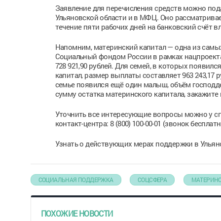
Заявление для перечисления средств можно пода
Ульяновской области и в МФЦ. Оно рассматривае
течение пяти рабочих дней на банковский счёт в
Напомним, материнский капитал — одна из самы
Социальный фондом России в рамках нацпроекта 
728 921,90 рублей. Для семей, в которых появил
капитал, размер выплаты составляет 963 243,17 р
семье появился ещё один малыш, объём господде
сумму остатка материнского капитала, закажите 
Уточнить все интересующие вопросы можно у сп
контакт-центра: 8 (800) 100-00-01 (звонок бесплат
Узнать о действующих мерах поддержки в Ульянов
СОЦИАЛЬНАЯ ПОДДЕРЖКА
СОЦСФЕРА
МАТЕРИНС
ПОХОЖИЕ НОВОСТИ