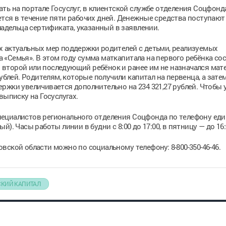
ть на портале Госуслуг, в клиентской службе отделения Соцфонд
тся в течение пяти рабочих дней. Денежные средства поступают
ладельца сертификата, указанный в заявлении.
х актуальных мер поддержки родителей с детьми, реализуемых
«Семья». В этом году сумма маткапитала на первого ребёнка со
ся второй или последующий ребёнок и ранее им не назначался ма
ублей. Родителям, которые получили капитал на первенца, а затем
ржки увеличивается дополнительно на 234 321,27 рублей. Чтобы 
выписку на Госуслугах.
ециалистов регионального отделения Соцфонда по телефону еди
ный). Часы работы линии в будни с 8:00 до 17:00, в пятницу — до 16:
ской области можно по социальному телефону: 8-800-350-46-46.
КИЙ КАПИТАЛ