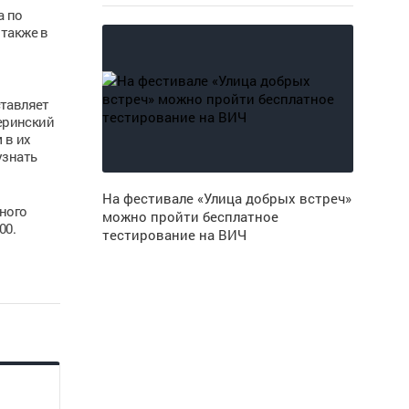
а по
 также в
ставляет
теринский
 в их
узнать
На фестивале «Улица добрых встреч»
ного
можно пройти бесплатное
00.
тестирование на ВИЧ