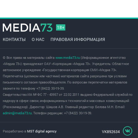
18+
КОНТАКТЫ
О НАС
ПРАВОВАЯ ИНФОРМАЦИЯ
© Все права на материалы сайта
www.media73.ru
(Информационное агентство
«Медиа 73») принадлежат ОАУ «Корпорация «Медиа 73». Учредитель: Областное
автономное учреждение «Государственная корпорация СМИ «Медиа 73».
Перепечатка (целиком или частями) материалов сайта разрешена при условии
письменного согласия правообладателя. По вопросам перепечатки материалов
звоните по телефону +7 (8422) 30-19-39.
Свидетельство ИА № ФС 77 - 43957 от 22.02.2011 выдано Федеральной службой по
надзору в сфере связи, информационных технологий и массовых коммуникаций
(Роскомнадзор). Директор: Шишов А.В. Главный редактор: Белова М.Н. E-mail:
admin@media73.ru
. Телефон редакции: +7 (8422) 30-19-39.
Разработано в
MST digital agency
VK892634