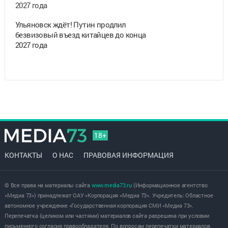
Ульяновск ждёт! Путин продлил
безвизовый въезд китайцев до конца
2027 года
18+
КОНТАКТЫ
О НАС
ПРАВОВАЯ ИНФОРМАЦИЯ
© Все права на материалы сайта
www.media73.ru
(Информационное агентство
«Медиа 73») принадлежат ОАУ «Корпорация «Медиа 73». Учредитель: Областное
автономное учреждение «Государственная корпорация СМИ «Медиа 73».
Перепечатка (целиком или частями) материалов сайта разрешена при условии
письменного согласия правообладателя. По вопросам перепечатки материалов