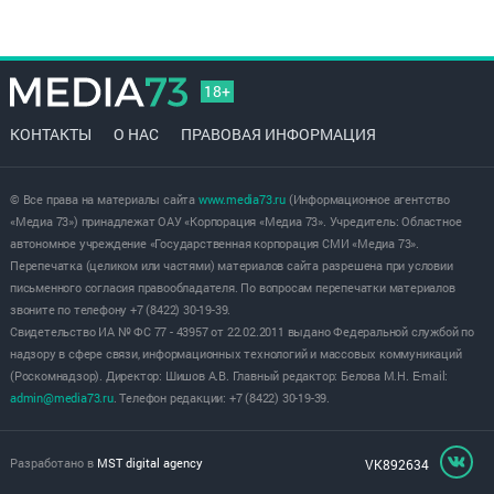
18+
КОНТАКТЫ
О НАС
ПРАВОВАЯ ИНФОРМАЦИЯ
© Все права на материалы сайта
www.media73.ru
(Информационное агентство
«Медиа 73») принадлежат ОАУ «Корпорация «Медиа 73». Учредитель: Областное
автономное учреждение «Государственная корпорация СМИ «Медиа 73».
Перепечатка (целиком или частями) материалов сайта разрешена при условии
письменного согласия правообладателя. По вопросам перепечатки материалов
звоните по телефону +7 (8422) 30-19-39.
Свидетельство ИА № ФС 77 - 43957 от 22.02.2011 выдано Федеральной службой по
надзору в сфере связи, информационных технологий и массовых коммуникаций
(Роскомнадзор). Директор: Шишов А.В. Главный редактор: Белова М.Н. E-mail:
admin@media73.ru
. Телефон редакции: +7 (8422) 30-19-39.
Разработано в
MST digital agency
VK892634