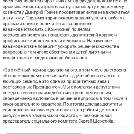
обеспечения детей-сирот жильём. Председатель комитета по
промышленности, строительству, транспорту и дорожному
хозяйству Дмитрий Грачев посоветовал активнее включаться
в эту тему. Парламентарии рекомендовали усилить работу с
органами опеки и попечительства, активнее
взаимодействовать с Комиссией по делам
несовершеннолетних, привлекать депутатский корпус и
профильные министерства и ведомства. Налаженное
взаимодействие позволит ускорить решение множества
вопросов, в том числе обеспечения детей льготными
лекарствами и средствами реабилитации.
«За отчётный период сделано много, в том числе выстроена
чёткая межведомственная работа, дети обрели счастье в
любящих семьях, а это одна из приоритетных задач,
поставленных Президентом. Мы с коллегами-депутатами
всегда в тесном взаимодействии с уполномоченным,
своевременно включаясь в решение вопросов, в том числе и
законодательного характера. По итогам доклада депутаты
единогласно высоко оценили качество работы детского
омбудсмена в Ульяновской области», — резюмировал
председатель социального комитета Сергей Шерстнёв.