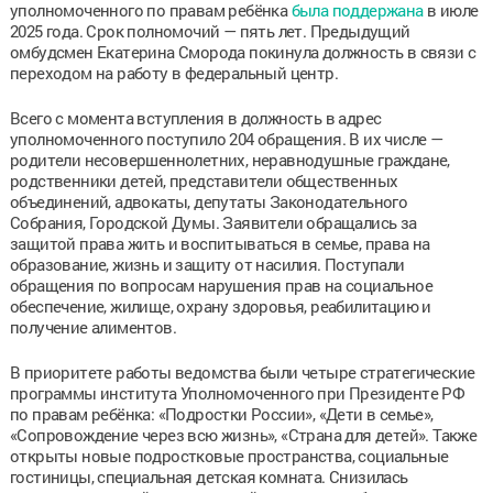
уполномоченного по правам ребёнка
была поддержана
в июле
2025 года. Срок полномочий — пять лет. Предыдущий
омбудсмен Екатерина Сморода покинула должность в связи с
переходом на работу в федеральный центр.
Всего с момента вступления в должность в адрес
уполномоченного поступило 204 обращения. В их числе —
родители несовершеннолетних, неравнодушные граждане,
родственники детей, представители общественных
объединений, адвокаты, депутаты Законодательного
Собрания, Городской Думы. Заявители обращались за
защитой права жить и воспитываться в семье, права на
образование, жизнь и защиту от насилия. Поступали
обращения по вопросам нарушения прав на социальное
обеспечение, жилище, охрану здоровья, реабилитацию и
получение алиментов.
В приоритете работы ведомства были четыре стратегические
программы института Уполномоченного при Президенте РФ
по правам ребёнка: «Подростки России», «Дети в семье»,
«Сопровождение через всю жизнь», «Страна для детей». Также
открыты новые подростковые пространства, социальные
гостиницы, специальная детская комната. Снизилась