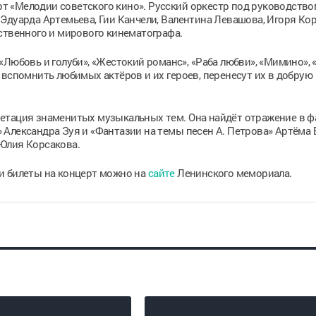
ерт «Мелодии советского кино». Русский оркестр под руководств
Эдуарда Артемьева, Гии Канчели, Валентина Левашова, Игоря Ко
ственного и мирового кинематографа.
Любовь и голуби», «Жестокий романс», «Раба любви», «Мимино», 
 вспомнить любимых актёров и их героев, перенесут их в добрую
етация знаменитых музыкальных тем. Она найдёт отражение в ф
Александра Зуя и «Фантазии на темы песен А. Петрова» Артёма Б
Юлия Корсакова.
сти билеты на концерт можно на
сайте
Ленинского мемориала.