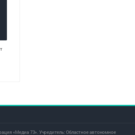
т
ация «Медиа 73». Учредитель: Областное автономное