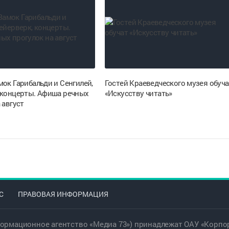
ок Гарибальди и Сенгилей,
Гостей Краеведческого музея обуча
 концерты. Афиша речных
«Искусству читать»
 август
С
ПРАВОВАЯ ИНФОРМАЦИЯ
ормационное агентство «Медиа 73») принадлежат ОАУ «Корпор