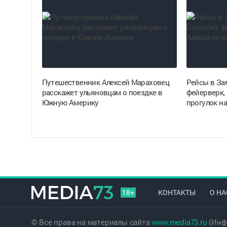
Путешественник Алексей Мараховец
Рейсы в Зам
расскажет ульяновцам о поездке в
фейерверк,
Южную Америку
прогулок на
18+
КОНТАКТЫ
О НА
© Все права на материалы сайта
www.media73.ru
(Инф