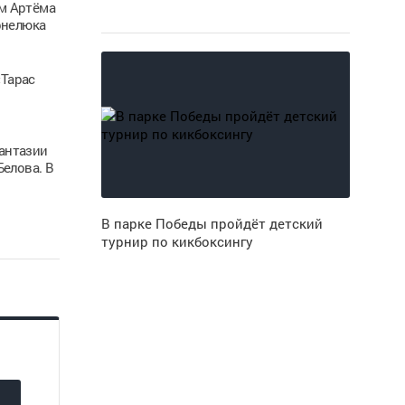
ом Артёма
рнелюка
«Тарас
антазии
елова. В
В парке Победы пройдёт детский
турнир по кикбоксингу