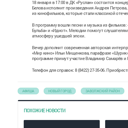
18 января в 17:00 в ДК «Руслан» состоится конц
Белова исполнит произведения Андрея Петрова, 
из кинофильмов, которые стали классикой отече
В программу вошли песни и музыка из фильмов: «
Бульба» и «Идиот». Мелодии помогут слушателям
атмосферу ушедшей эпохи.
Вечер дополнит современная авторская интерпр
«Мир кино» Ильи Мищенкова, парафразе «Шурик» 
программе примут участие Владимир Самарёв и 
Телефон для справок: 8 (8422) 27-35-06. Приобре
АФИША
НОВЫЙ ГОРОД
ЗАВОЛЖСКИЙ РАЙОН
ПОХОЖИЕ НОВОСТИ