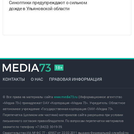
Синоптики предупреждают о сильном
дожде в Ульяновской области
18+
КОНТАКТЫ
О НАС
ПРАВОВАЯ ИНФОРМАЦИЯ
© Все права на материалы сайта
www.media73.ru
(Информационное агентство
«Медиа 73») принадлежат ОАУ «Корпорация «Медиа 73». Учредитель: Областное
автономное учреждение «Государственная корпорация СМИ «Медиа 73».
Перепечатка (целиком или частями) материалов сайта разрешена при условии
письменного согласия правообладателя. По вопросам перепечатки материалов
звоните по телефону +7 (8422) 30-19-39.
Свидетельство ИА № ФС 77 - 43957 от 22.02.2011 выдано Федеральной службой по