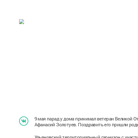
9 мая парад у дома принимал ветеран Великой 
Афанасий Золотуев. Поздравить его пришли родны
Ульяновский территориальный гарнизон с участ