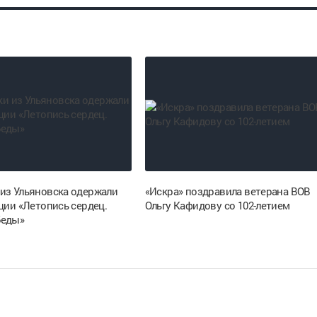
из Ульяновска одержали
«Искра» поздравила ветерана ВОВ
ции «Летопись сердец.
Ольгу Кафидову со 102-летием
беды»