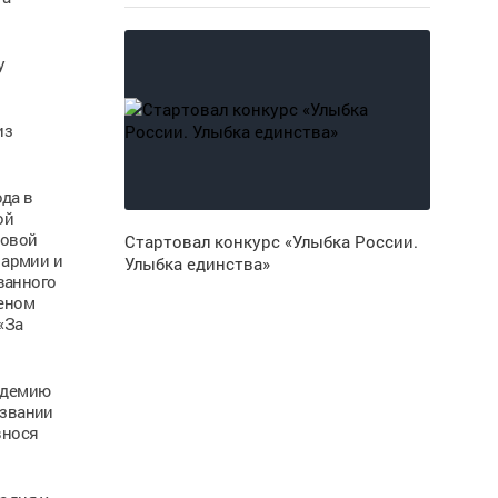
у
из
да в
ой
товой
Стартовал конкурс «Улыбка России.
 армии и
Улыбка единства»
ванного
деном
«За
адемию
 звании
внося