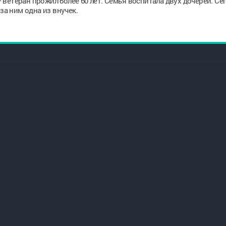
ветеран прожил более 60 лет. Семья воспитала двух дочерей. Сег
за ним одна из внучек.