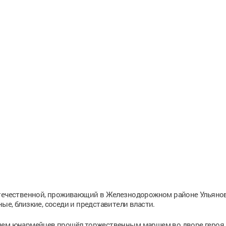
Отечественной, проживающий в Железнодорожном районе Ульянов
е, близкие, соседи и представители власти.
ием юнармейцев прошёл торжественным маршем во дворе героя,