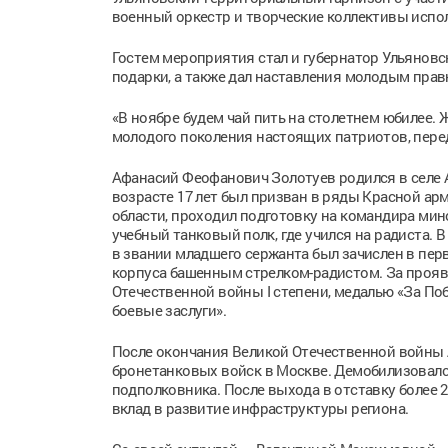
военный оркестр и творческие коллективы испо
Гостем мероприятия стал и губернатор Ульяновск
подарки, а также дал наставления молодым прав
«В ноябре будем чай пить на столетнем юбилее. 
молодого поколения настоящих патриотов, переда
Афанасий Феофанович Золотуев родился в селе А
возрасте 17 лет был призван в ряды Красной арм
области, проходил подготовку на командира мино
учебный танковый полк, где учился на радиста. 
в звании младшего сержанта был зачислен в пер
корпуса башенным стрелком-радистом. За проя
Отечественной войны I степени, медалью «За По
боевые заслуги».
После окончания Великой Отечественной войны
бронетанковых войск в Москве. Демобилизовался
подполковника. После выхода в отставку более 2
вклад в развитие инфраструктуры региона.