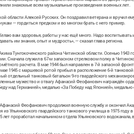
лнили знакомые всем музыкальные произведения военных лет.
ой области Алексей Русских. Он поздравил ветерана и вручил ем
нукам — гордиться предком и во многом брать с него пример.
Желаю вам здоровья, работы у нас ещё много. Надо воспитывать 
вать им знания, опыт и мудрость», — сказал глава региона.
кима Тунгокоченского района Читинской области. Осенью 1943 го
ии. Сначала служил в 67-м запасном стрелковом полку в Читинск
мётного расчета. В мае 1944 был направлен в 7-й запасной фрон
В мае 1945 с маршевой ротой прибыл в расположение 6-й танковой
вый отдельный танковый батальон 9-го гвардейского механизиро
вленные мужество и отвагу Афанасий Феофанович награждён ор
беду над Германией», медалью «За Победу над Японией», медалью 
 Афанасий Феофанович продолжил военную службу и окончил Ак
 из Ульяновского гвардейского танкового училища в 1975 году в
5 лет проработал начальником отдела Ульяновского водоканала, 