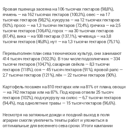
Яровая пшеница засеяна на 106 тысячах гектаров (98,8%),
ячмень — на 162 тысячах гектаров (100,3%), овес – на 17
тысячах гектаров (98,2%), кукуруза — на 12 тысячах гектаров
(92%), просо — на 1,3 тысячи гектаров (72,4%), гречиха — на 2,5
тысячи гектаров (106,4%), горох — на 30 тысячах гектаров
(87,4%), вика — на 938 гектарах (137,1%), чечевица — на 3,8
тысячи гектаров (46,8%), нут — на 1,3 тысячи гектаров (75,1%).
Перевыполнен план сева технических культур, они занимают
414 тысяч гектаров (102,3%). В том числе подсолнечник – 334
тысячи гектаров (104,7%), сахарная свёкла — 8,3 тысячи
гектаров (118%), соя — 45 тысяч гектаров (91%), яровой рапс —
2,7 тысячи гектаров (121%), лён — 22 тысячи гектаров (90%).
Картофель посажен на 810 гектарах или на 81% от плана, овощи
— на 742 гектарах или на 87%. Под корма отвели 25 тысяч
гектаров (102%), под кукурузу на силос — 6,7 тысячи гектаров
(94,4%), под однолетние травы — 15 тысяч гектаров (96,6%).
Несмотря на затяжные дожди и поздний выход в поля
аграрии смогли увеличить темпы работ и уложиться в
оптимальные для весеннего сева сроки. Итоги кампании