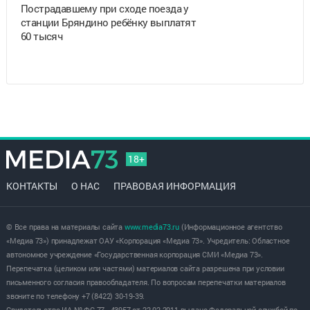
Пострадавшему при сходе поезда у
станции Бряндино ребёнку выплатят
60 тысяч
18+
КОНТАКТЫ
О НАС
ПРАВОВАЯ ИНФОРМАЦИЯ
© Все права на материалы сайта
www.media73.ru
(Информационное агентство
«Медиа 73») принадлежат ОАУ «Корпорация «Медиа 73». Учредитель: Областное
автономное учреждение «Государственная корпорация СМИ «Медиа 73».
Перепечатка (целиком или частями) материалов сайта разрешена при условии
письменного согласия правообладателя. По вопросам перепечатки материалов
звоните по телефону +7 (8422) 30-19-39.
Свидетельство ИА № ФС 77 - 43957 от 22.02.2011 выдано Федеральной службой по