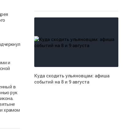
дрея
ого
одчеркнул
ыми и
ксной
Куда сходить ульяновцам: афиша
событий на 8 и 9 августа
енный в
знью рук
 икона.
святыне
 и храмом