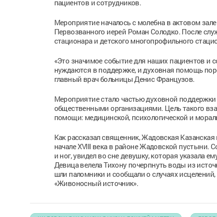
пациентов и сотрудников.
Мероприятие началось с молебна в актовом зале
Первозванного иерей Роман Солодко. После слу
стационара и детского многопрофильного стаци
«Это значимое событие для наших пациентов и с
нуждаются в поддержке, и духовная помощь поро
главный врач больницы Денис Французов.
Мероприятие стало частью духовной поддержки 
общественными организациями. Цель такого вза
помощи: медицинской, психологической и морал
Как рассказал священник, Жадовская Казанская
начале XVIII века в районе Жадовской пустыни. 
и ног, увидел во сне девушку, которая указала е
Девица велела Тихону почерпнуть воды из источн
шли паломники и сообщали о случаях исцелений,
«Живоносный источник».