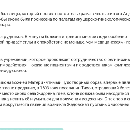
 больницы, который провел настоятель храма в честь святого Ан
жбы икона была пронесена по палатам акушерско-гинекологическ
онара.
отрудников. В минуты болезни и тревоги многие люди особенно
й придаёт силы и спокойствие не меньше, чем медицинская», - п
в учреждении, которое продолжает сотрудничество с религиозн
имодействия – оказание пациентам и их родственникам компле
ьно-духовной.
 икона Божией Матери - чтимый чудотворный образ, впервые явл
Согласно преданию, в 1698 году поселянин Тихон, страдавший боле
му место около села Жадовка, где в ключе должна была находиться
ика, испить её и умыться для получения исцеления. С тех пор к 
 а вокруг места явления возникла Жадовская пустынь с часовней