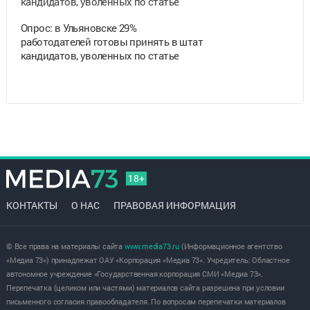
Опрос: в Ульяновске 29%
работодателей готовы принять в штат
кандидатов, уволенных по статье
18+
КОНТАКТЫ
О НАС
ПРАВОВАЯ ИНФОРМАЦИЯ
© Все права на материалы сайта
www.media73.ru
(Информационное агентство
«Медиа 73») принадлежат ОАУ «Корпорация «Медиа 73». Учредитель: Областное
автономное учреждение «Государственная корпорация СМИ «Медиа 73».
Перепечатка (целиком или частями) материалов сайта разрешена при условии
письменного согласия правообладателя. По вопросам перепечатки материалов