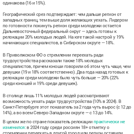
одинакова (16 и 15%).
Географический срез подтверждает: чем дальше регион от
западных границ, тем выше доля желающих уехать. Лидером
по готовности покинуть регион среди молодежи остается
Дальневосточный федеральный округ — здесь готовы к
релокации 20% молодых людей. На юге такой настрой у 19%
начинающих специалистов, в Сибирском округе — 18%.
В Приволжском ФО о стремлении переехать ради
трудоустройства рассказали также 18% молодых
специалистов, причем юноши говорили об этом чуть чаще, чем
девушки (19 и 18% соответственно). Два года назад готовых к
релокации среди молодежи было чуть больше — 20% (22%
среди юношей и 19% среди девушек).
В столице лишь 11% молодых людей рассматривают
возможность уехать ради трудоустройства (10% в 2024). В
Санкт-Петербурге этот показатель за 2 года чуть вырос (с 12 до
14%), а во всем Северо-Западном округе — с 13 до 14%.
В целом же по стране показатель релокации
практически не
изменился:
в 2024 году среди россиян 18+ отметку о
стремлении переехать в другой город или регион оставили