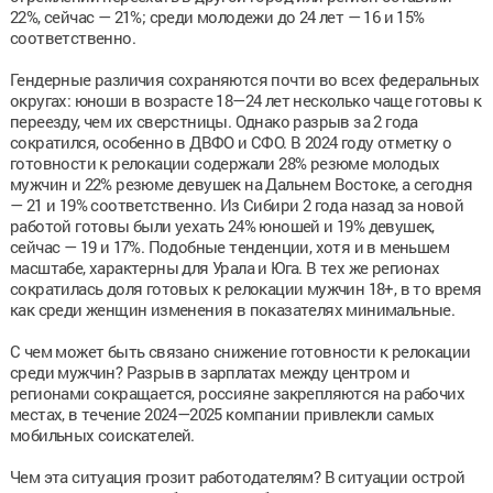
22%, сейчас — 21%; среди молодежи до 24 лет — 16 и 15%
соответственно.
Гендерные различия сохраняются почти во всех федеральных
округах: юноши в возрасте 18—24 лет несколько чаще готовы к
переезду, чем их сверстницы. Однако разрыв за 2 года
сократился, особенно в ДВФО и СФО. В 2024 году отметку о
готовности к релокации содержали 28% резюме молодых
мужчин и 22% резюме девушек на Дальнем Востоке, а сегодня
— 21 и 19% соответственно. Из Сибири 2 года назад за новой
работой готовы были уехать 24% юношей и 19% девушек,
сейчас — 19 и 17%. Подобные тенденции, хотя и в меньшем
масштабе, характерны для Урала и Юга. В тех же регионах
сократилась доля готовых к релокации мужчин 18+, в то время
как среди женщин изменения в показателях минимальные.
С чем может быть связано снижение готовности к релокации
среди мужчин? Разрыв в зарплатах между центром и
регионами сокращается, россияне закрепляются на рабочих
местах, в течение 2024—2025 компании привлекли самых
мобильных соискателей.
Чем эта ситуация грозит работодателям? В ситуации острой