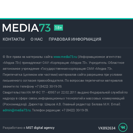
18+
КОНТАКТЫ
О НАС
ПРАВОВАЯ ИНФОРМАЦИЯ
© Все права на материалы сайта
www.media73.ru
(Информационное агентство
«Медиа 73») принадлежат ОАУ «Корпорация «Медиа 73». Учредитель: Областное
автономное учреждение «Государственная корпорация СМИ «Медиа 73».
Перепечатка (целиком или частями) материалов сайта разрешена при условии
письменного согласия правообладателя. По вопросам перепечатки материалов
звоните по телефону +7 (8422) 30-19-39.
Свидетельство ИА № ФС 77 - 43957 от 22.02.2011 выдано Федеральной службой по
надзору в сфере связи, информационных технологий и массовых коммуникаций
(Роскомнадзор). Директор: Шишов А.В. Главный редактор: Белова М.Н. E-mail:
admin@media73.ru
. Телефон редакции: +7 (8422) 30-19-39.
Разработано в
MST digital agency
VK892634