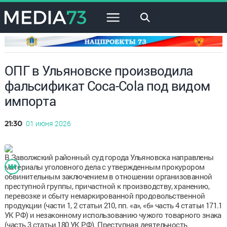
×
ОПГ в Ульяновске производила
фальсификат Coca-Cola под видом
импорта
01 июня 2026
21:30
В Заволжский районный суд города Ульяновска направлены
материалы уголовного дела с утвержденным прокурором
обвинительным заключением в отношении организованной
преступной группы, причастной к производству, хранению,
перевозке и сбыту немаркированной продовольственной
продукции (части 1, 2 статьи 210, пп. «а», «б» часть 4 статьи 171.1
УК РФ) и незаконному использованию чужого товарного знака
(часть 3 статьи 180 УК РФ). Преступная деятельность