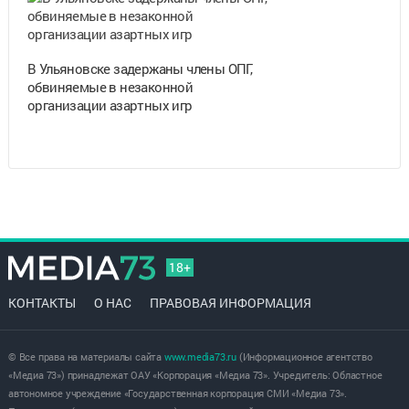
В Ульяновске задержаны члены ОПГ,
обвиняемые в незаконной
организации азартных игр
18+
КОНТАКТЫ
О НАС
ПРАВОВАЯ ИНФОРМАЦИЯ
© Все права на материалы сайта
www.media73.ru
(Информационное агентство
«Медиа 73») принадлежат ОАУ «Корпорация «Медиа 73». Учредитель: Областное
автономное учреждение «Государственная корпорация СМИ «Медиа 73».