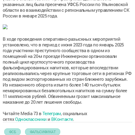
указанных лиц была пресечена УФСБ России по Ульяновской
области во взаимодействии с региональным управлением СК
России в январе 2025 года.
В ходе проведения оперативно-разыскных мероприятий
установлено, что в период с июня 2023 года по январь 2025
года участники преступного сообщества в одном из
помещений на 20-м проезде Инженерном организовали
полный цикл круглосуточного производства
фальсифицированных напитков, которые впоследствии
реализовывались через крупные торговые сети в регионах РФ
под видом экспортированных из стран ближнего зарубежья.
Из незаконного оборота изъято более 140 тысяч бутылок
немаркированных безалкогольных напитков на сумму более
11 миллионов рублей. Обвиняемым грозит максимальное
наказание до 20 лет лишения свободы.
Читайте Media 73 в
Телеграм
, социальных
сетях
Одноклассники
и
ВКонтакте
.
ФСБ
ФАЛЬСИФИКАТ