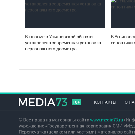
В тюрьме в Ульяновской области
В Ульяновск
установлена современная установка
синоптики 
персонального досмотра
18+
КОНТАКТЫ
О НА
© Все права на материалы сайта
www.media73.ru
(Инф
учреждение «Государственная корпорация СМИ «Меди
Перепечатка (целиком или частями) материалов сайт