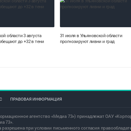
ой области 3 августа
31 июля в Ульяновской области
обещают до +32 в тени
прогнозируют ливни и град
С
ПРАВОВАЯ ИНФОРМАЦИЯ
ормационное агентство «Медиа 73») принадлежат ОАУ «Корпор
а 73».
а разрешена при условии письменного согласия правообладат