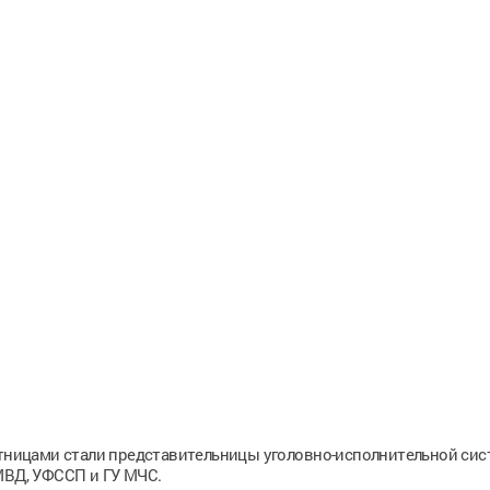
астницами стали представительницы уголовно-исполнительной си
МВД, УФССП и ГУ МЧС.