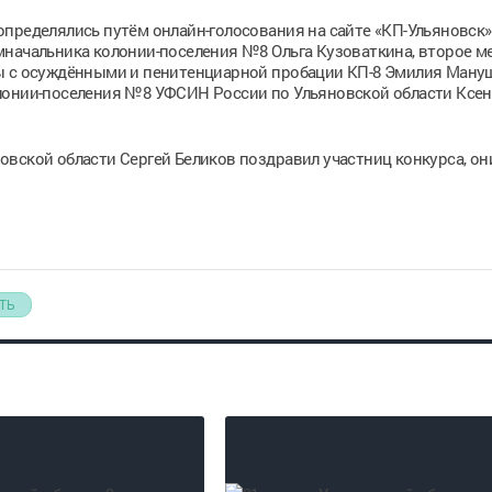
пределялись путём онлайн-голосования на сайте «КП-Ульяновск»
мначальника колонии-поселения №8 Ольга Кузоваткина, второе м
ы с осуждёнными и пенитенциарной пробации КП-8 Эмилия Ману
лонии-поселения №8 УФСИН России по Ульяновской области Ксе
вской области Сергей Беликов поздравил участниц конкурса, он
ТЬ