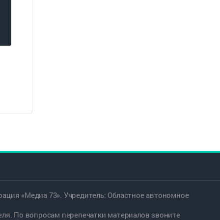
ация «Медиа 73». Учредитель: Областное автономное
еля. По вопросам перепечатки материалов звоните