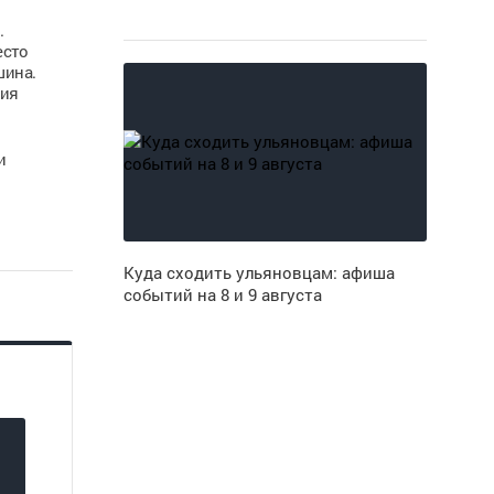
.
есто
шина.
ния
и
Куда сходить ульяновцам: афиша
событий на 8 и 9 августа