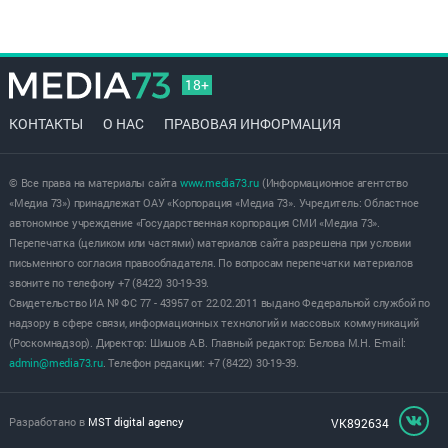
18+
КОНТАКТЫ
О НАС
ПРАВОВАЯ ИНФОРМАЦИЯ
© Все права на материалы сайта
www.media73.ru
(Информационное агентство
«Медиа 73») принадлежат ОАУ «Корпорация «Медиа 73». Учредитель: Областное
автономное учреждение «Государственная корпорация СМИ «Медиа 73».
Перепечатка (целиком или частями) материалов сайта разрешена при условии
письменного согласия правообладателя. По вопросам перепечатки материалов
звоните по телефону +7 (8422) 30-19-39.
Свидетельство ИА № ФС 77 - 43957 от 22.02.2011 выдано Федеральной службой по
надзору в сфере связи, информационных технологий и массовых коммуникаций
(Роскомнадзор). Директор: Шишов А.В. Главный редактор: Белова М.Н. E-mail:
admin@media73.ru
. Телефон редакции: +7 (8422) 30-19-39.
Разработано в
MST digital agency
VK892634