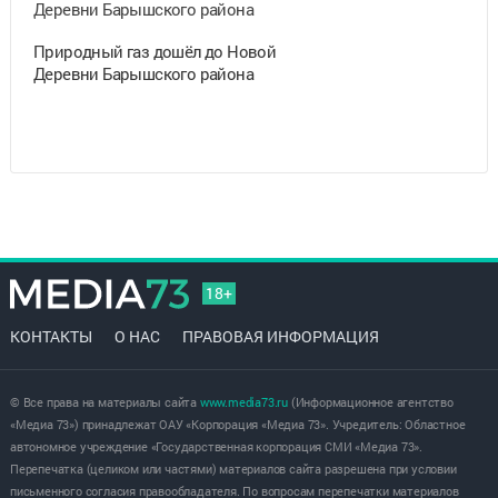
Природный газ дошёл до Новой
Деревни Барышского района
18+
КОНТАКТЫ
О НАС
ПРАВОВАЯ ИНФОРМАЦИЯ
© Все права на материалы сайта
www.media73.ru
(Информационное агентство
«Медиа 73») принадлежат ОАУ «Корпорация «Медиа 73». Учредитель: Областное
автономное учреждение «Государственная корпорация СМИ «Медиа 73».
Перепечатка (целиком или частями) материалов сайта разрешена при условии
письменного согласия правообладателя. По вопросам перепечатки материалов