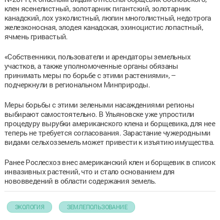
клен ясенелистный, золотарник гигантский, золотарник
канадский, лох узколистный, люпин многолистный, недотрога
железконосная, элодея канадская, эхиноцистис лопастный,
ячмень гривастый.
«Собственники, пользователи и арендаторы земельных
участков, а также уполномоченные органы обязаны
принимать меры по борьбе с этими растениями», –
подчеркнули в региональном Минприроды.
Меры борьбы с этими зелеными насаждениями регионы
выбирают самостоятельно. В Ульяновске уже упростили
процедуру вырубки американского клена и борщевика, для нее
теперь не требуется согласования. Зарастание чужеродными
видами сельхозземель может привести к изъятию имущества.
Ранее Рослесхоз внес американский клен и борщевик в список
инвазивных растений, что и стало основанием для
нововведений в области содержания земель.
ЭКОЛОГИЯ
ЗЕМЛЕПОЛЬЗОВАНИЕ