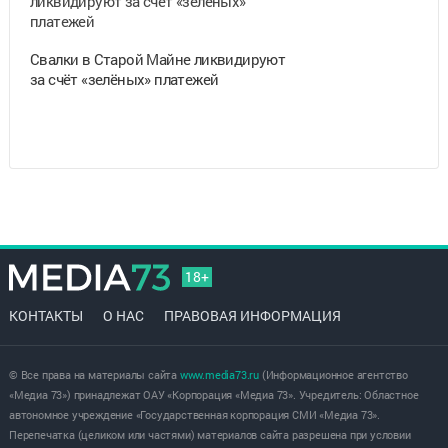
Свалки в Старой Майне ликвидируют
за счёт «зелёных» платежей
18+
КОНТАКТЫ
О НАС
ПРАВОВАЯ ИНФОРМАЦИЯ
© Все права на материалы сайта
www.media73.ru
(Информационное агентство
«Медиа 73») принадлежат ОАУ «Корпорация «Медиа 73». Учредитель: Областное
автономное учреждение «Государственная корпорация СМИ «Медиа 73».
Перепечатка (целиком или частями) материалов сайта разрешена при условии