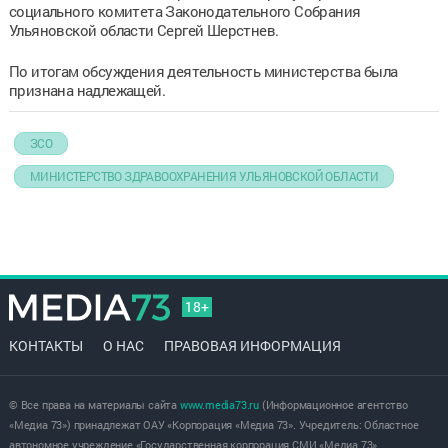
социального комитета Законодательного Собрания
Ульяновской области Сергей Шерстнев.
По итогам обсуждения деятельность министерства была
признана надлежащей.
ЗСО
МИНИСТЕРСТВО ЗДРАВООХРАНЕНИЯ УЛЬЯНОВСКОЙ ОБЛАСТИ
18+
КОНТАКТЫ
О НАС
ПРАВОВАЯ ИНФОРМАЦИЯ
© Все права на материалы сайта
www.media73.ru
(Информационное агентство
«Медиа 73») принадлежат ОАУ «Корпорация «Медиа 73». Учредитель: Областное
автономное учреждение «Государственная корпорация СМИ «Медиа 73».