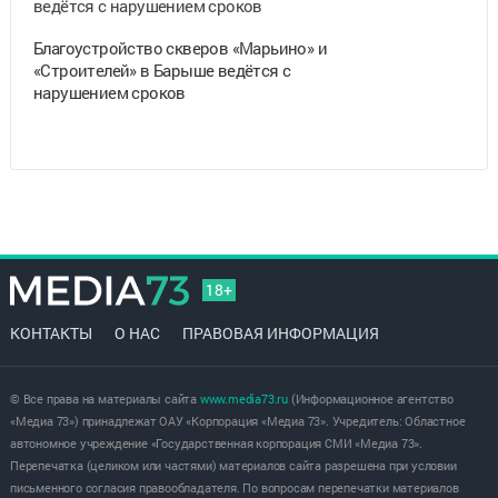
Благоустройство скверов «Марьино» и
«Строителей» в Барыше ведётся с
нарушением сроков
18+
КОНТАКТЫ
О НАС
ПРАВОВАЯ ИНФОРМАЦИЯ
© Все права на материалы сайта
www.media73.ru
(Информационное агентство
«Медиа 73») принадлежат ОАУ «Корпорация «Медиа 73». Учредитель: Областное
автономное учреждение «Государственная корпорация СМИ «Медиа 73».
Перепечатка (целиком или частями) материалов сайта разрешена при условии
письменного согласия правообладателя. По вопросам перепечатки материалов