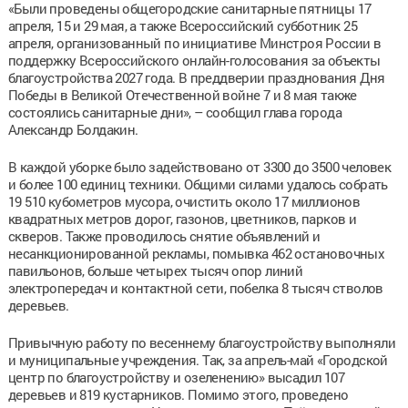
«Были проведены общегородские санитарные пятницы 17
апреля, 15 и 29 мая, а также Всероссийский субботник 25
апреля, организованный по инициативе Минстроя России в
поддержку Всероссийского онлайн-голосования за объекты
благоустройства 2027 года. В преддверии празднования Дня
Победы в Великой Отечественной войне 7 и 8 мая также
состоялись санитарные дни», – сообщил глава города
Александр Болдакин.
В каждой уборке было задействовано от 3300 до 3500 человек
и более 100 единиц техники. Общими силами удалось собрать
19 510 кубометров мусора, очистить около 17 миллионов
квадратных метров дорог, газонов, цветников, парков и
скверов. Также проводилось снятие объявлений и
несанкционированной рекламы, помывка 462 остановочных
павильонов, больше четырех тысяч опор линий
электропередач и контактной сети, побелка 8 тысяч стволов
деревьев.
Привычную работу по весеннему благоустройству выполняли
и муниципальные учреждения. Так, за апрель-май «Городской
центр по благоустройству и озеленению» высадил 107
деревьев и 819 кустарников. Помимо этого, проведено