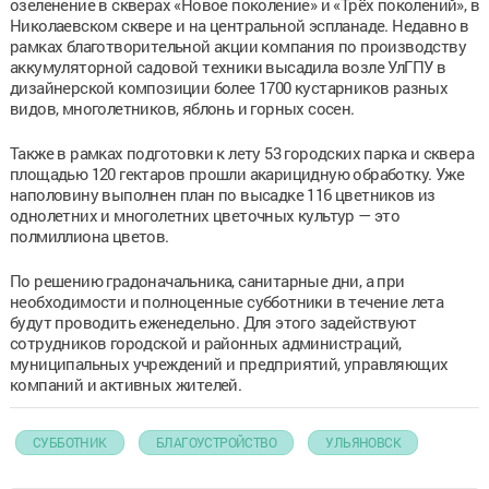
озеленение в скверах «Новое поколение» и «Трёх поколений», в
Николаевском сквере и на центральной эспланаде. Недавно в
рамках благотворительной акции компания по производству
аккумуляторной садовой техники высадила возле УлГПУ в
дизайнерской композиции более 1700 кустарников разных
видов, многолетников, яблонь и горных сосен.
Также в рамках подготовки к лету 53 городских парка и сквера
площадью 120 гектаров прошли акарицидную обработку. Уже
наполовину выполнен план по высадке 116 цветников из
однолетних и многолетних цветочных культур — это
полмиллиона цветов.
По решению градоначальника, санитарные дни, а при
необходимости и полноценные субботники в течение лета
будут проводить еженедельно. Для этого задействуют
сотрудников городской и районных администраций,
муниципальных учреждений и предприятий, управляющих
компаний и активных жителей.
СУББОТНИК
БЛАГОУСТРОЙСТВО
УЛЬЯНОВСК