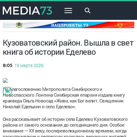
×
Кузоватовский район. Вышла в свет
книга об истории Еделево
19 марта 2026
8:05
По благословению Митрополита Симбирского и
Новоспасского Лонгина Симбирская епархия издала книгу
краеведа Ольга Новосад «Живи, как Бог велит. Священник
Николай Еделькин и село Еделево».
Она рассказывает об истории села Еделево Кузоватовского
района от самого основания до сегодняшнего дня. Особое
внимание — ХХ веку, послереволюционному времени, когда
раскулачивание и репрессии коснулись верующих жителей