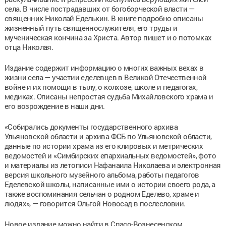
села. В числе пострадавших от богоборческой власти —
священник Николай Еделькин. В книге подробно описаны
жизненный путь священнослужителя, его труды и
мученическая кончина за Христа. Автор пишет и о потомках
отца Николая.
Издание содержит информацию о многих важных вехах в
жизни села — участии еделевцев в Великой Отечественной
войне и их помощи в тылу, о колхозе, школе и педагогах,
медиках. Описаны непростая судьба Михайловского храма и
его возрождение в наши дни.
«Собирались документы государственного архива
Ульяновской области и архива ФСБ по Ульяновской области,
данные по истории храма из его клировых и метрических
ведомостей и «Симбирских епархиальных ведомостей», фото
и материалы из летописи Нафанаила Николаева и электронная
версия школьного музейного альбома, работы педагогов
Еделевской школы, написанные ими о истории своего рода, а
также воспоминания сельчан о родном Еделево, храме и
людях», — говорится Ольгой Новосад в послесловии.
Новое издание можно найти в Спасо-Вознесенском