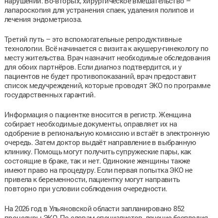
нарушений. Во-вторых, хирургическое вмешательство –
лапароскопия для устранения спаек, удаления полипов и
лечения эндометриоза.
Третий путь – это вспомогательные репродуктивные
технологии. Всё начинается с визита к акушеру-гинекологу по
месту жительства. Врач назначит необходимые обследования
для обоих партнёров. Если диагноз подтвердится, и у
пациентов не будет противопоказаний, врач предоставит
список медучреждений, которые проводят ЭКО по программе
государственных гарантий.
Информация о пациентке вносится в регистр. Женщина
собирает необходимые документы, оправляет их на
одобрение в региональную комиссию и встаёт в электронную
очередь. Затем доктор выдаёт направление в выбранную
клинику. Помощь могут получить супружеские пары, как
состоящие в браке, так и нет. Одинокие женщины также
имеют право на процедуру. Если первая попытка ЭКО не
привела к беременности, пациентку могут направить
повторно при условии соблюдения очередности.
На 2026 год в Ульяновской области запланировано 852
процедуры ЭКО. По словам специалистов, лечение бесплодия