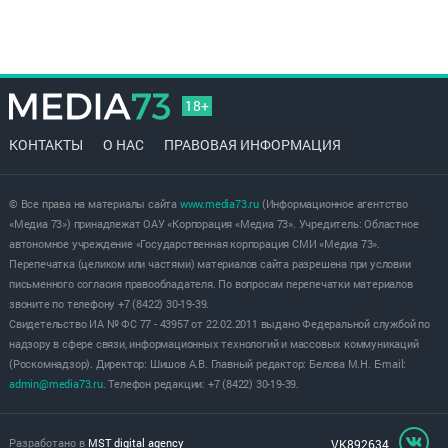
18+
КОНТАКТЫ
О НАС
ПРАВОВАЯ ИНФОРМАЦИЯ
© Все права на материалы сайта
www.media73.ru
(Информационное агентство
«Медиа 73») принадлежат ОАУ «Корпорация «Медиа 73». Учредитель: Областное
автономное учреждение «Государственная корпорация СМИ «Медиа 73».
Перепечатка (целиком или частями) материалов сайта разрешена при условии
письменного согласия правообладателя. По вопросам перепечатки материалов
звоните по телефону +7 (8422) 30-19-39.
Свидетельство ИА № ФС 77 - 43957 от 22.02.2011 выдано Федеральной службой по
надзору в сфере связи, информационных технологий и массовых коммуникаций
(Роскомнадзор). Директор: Шишов А.В. Главный редактор: Белова М.Н. E-mail:
admin@media73.ru
. Телефон редакции: +7 (8422) 30-19-39.
Разработано в
MST digital agency
VK892634