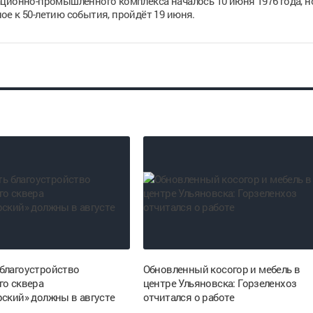
ционно-промышленного комплекса началось 10 июня 1976 года, н
е к 50-летию события, пройдёт 19 июня.
благоустройство
Обновленный косогор и мебель в
го сквера
центре Ульяновска: Горзеленхоз
рский» должны в августе
отчитался о работе