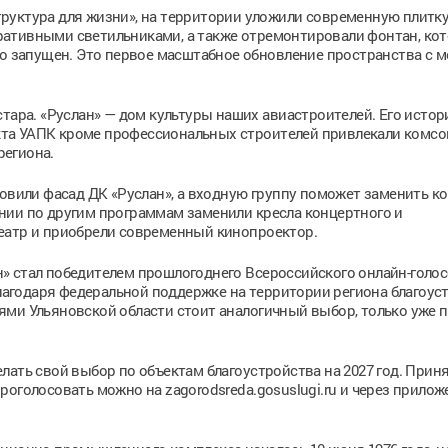
руктура для жизни», на территории уложили современную плитку
ативными светильниками, а также отремонтировали фонтан, ко
во запущен. Это первое масштабное обновление пространства с 
стара. «Руслан» — дом культуры наших авиастроителей. Его истор
ъекта УАПК кроме профессиональных строителей привлекали комсо
региона.
новили фасад ДК «Руслан», а входную группу поможет заменить к
нии по другим программам заменили кресла концертного и
еатр и приобрели современный кинопроектор.
» стал победителем прошлогоднего Всероссийского онлайн-голо
благодаря федеральной поддержке на территории региона благоус
ми Ульяновской области стоит аналогичный выбор, только уже п
лать свой выбор по объектам благоустройства на 2027 год. Прин
роголосовать можно на zagorodsreda.gosuslugi.ru и через прилож