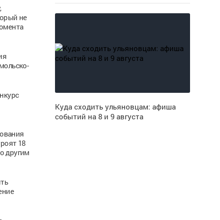
,
торый не
момента
ия
мольско-
онкурс
Куда сходить ульяновцам: афиша
событий на 8 и 9 августа
сования
троят 18
о другим
ять
ение