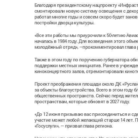
Благодаря президентскому нацпроекту «Инфраст
смонтировали новую систему освещения с декор
работал многие годы и совсем скоро будет зано
постройки дворца культуры.
«Все эти работы мы приурочили к 50-летию Авиа
началась в 1984 году. Для возведения этого об
молодёжный отряд», —прокомментировал глава 
Также в этом году по поручению губернатора об
поддержки местных инициатив. Ранее в учрежде
киноконцертного залов, отремонтировали кинот
Проект преображения площади около ДК «Руслан
за объекты благоустройства. Всего в этом году 
общественных пространств. Сейчас перед жителя
пространствам, которые обновят в 2027 году.
«До 12 июня призываю вас присоединиться и сде
участие может любой желающий старше 14 лет. П
«Госуслуги», — призвал глава региона.