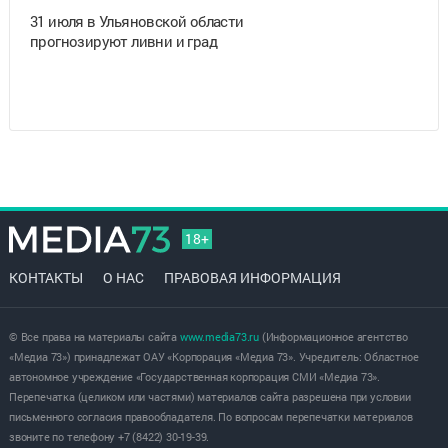
31 июля в Ульяновской области
прогнозируют ливни и град
18+
КОНТАКТЫ
О НАС
ПРАВОВАЯ ИНФОРМАЦИЯ
© Все права на материалы сайта
www.media73.ru
(Информационное агентство
«Медиа 73») принадлежат ОАУ «Корпорация «Медиа 73». Учредитель: Областное
автономное учреждение «Государственная корпорация СМИ «Медиа 73».
Перепечатка (целиком или частями) материалов сайта разрешена при условии
письменного согласия правообладателя. По вопросам перепечатки материалов
звоните по телефону +7 (8422) 30-19-39.