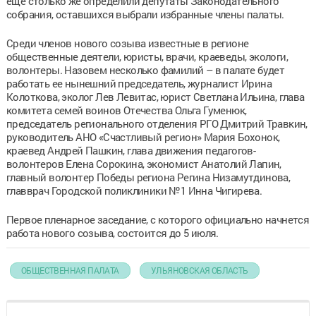
еще столько же определили депутаты Законодательного
собрания, оставшихся выбрали избранные члены палаты.
Среди членов нового созыва известные в регионе
общественные деятели, юристы, врачи, краеведы, экологи,
волонтеры. Назовем несколько фамилий – в палате будет
работать ее нынешний председатель, журналист Ирина
Колоткова, эколог Лев Левитас, юрист Светлана Ильина, глава
комитета семей воинов Отечества Ольга Гуменюк,
председатель регионального отделения РГО Дмитрий Травкин,
руководитель АНО «Счастливый регион» Мария Бохонок,
краевед Андрей Пашкин, глава движения педагогов-
волонтеров Елена Сорокина, экономист Анатолий Лапин,
главный волонтер Победы региона Регина Низамутдинова,
главврач Городской поликлиники №1 Инна Чигирева.
Первое пленарное заседание, с которого официально начнется
работа нового созыва, состоится до 5 июля.
ОБЩЕСТВЕННАЯ ПАЛАТА
УЛЬЯНОВСКАЯ ОБЛАСТЬ