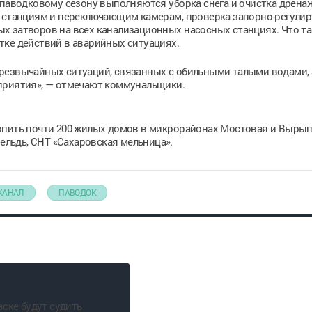
 паводковому сезону выполняются уборка снега и очистка дрен
м станциям и переключающим камерам, проверка запорно-регул
х затворов на всех канализационных насосных станциях. Что т
тке действий в аварийных ситуациях.
резвычайных ситуаций, связанных с обильными талыми водами, 
приятия», — отмечают коммунальщики.
опить почти 200 жилых домов в микрорайонах Мостовая и Вырып
Сельдь, СНТ «Сахаровская мельница».
КАНАЛ
ПАВОДОК