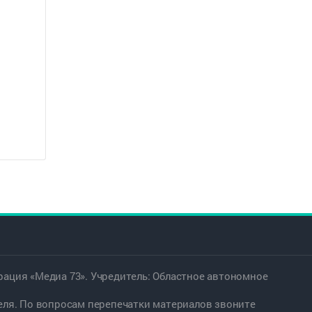
ация «Медиа 73». Учредитель: Областное автономное
еля. По вопросам перепечатки материалов звоните