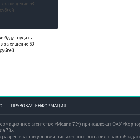
е будут судить
в за хищение 53
рублей
С
ПРАВОВАЯ ИНФОРМАЦИЯ
ормационное агентство «Медиа 73») принадлежат ОАУ «Корпор
а 73».
а разрешена при условии письменного согласия правообладат