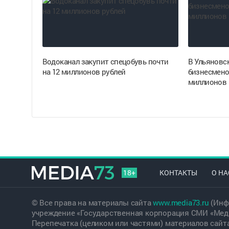
Водоканал закупит спецобувь почти
В Ульяновск
на 12 миллионов рублей
бизнесмено
миллионов 
18+
КОНТАКТЫ
О НА
© Все права на материалы сайта
www.media73.ru
(Инф
учреждение «Государственная корпорация СМИ «Меди
Перепечатка (целиком или частями) материалов сайт