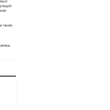
ажных
ирующей
акже
а также
аевка,