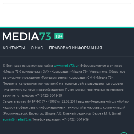
18+
КОНТАКТЫ
О НАС
ПРАВОВАЯ ИНФОРМАЦИЯ
© Все права на материалы сайта
www.media73.ru
(Информационное агентство
«Медиа 73») принадлежат ОАУ «Корпорация «Медиа 73». Учредитель: Областное
автономное учреждение «Государственная корпорация СМИ «Медиа 73».
Перепечатка (целиком или частями) материалов сайта разрешена при условии
письменного согласия правообладателя. По вопросам перепечатки материалов
звоните по телефону +7 (8422) 30-19-39.
Свидетельство ИА № ФС 77 - 43957 от 22.02.2011 выдано Федеральной службой по
надзору в сфере связи, информационных технологий и массовых коммуникаций
(Роскомнадзор). Директор: Шишов А.В. Главный редактор: Белова М.Н. E-mail:
admin@media73.ru
. Телефон редакции: +7 (8422) 30-19-39.