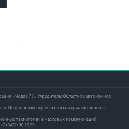
в
ация «Медиа 73». Учредитель: Областное автономное
еля. По вопросам перепечатки материалов звоните
ационных технологий и массовых коммуникаций
7 (8422) 30-19-39.