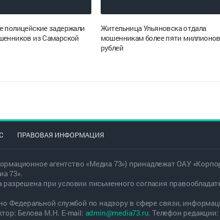
е полицейские задержали
Жительница Ульяновска отдала
шенников из Самарской
мошенникам более пяти миллионо
рублей
С
ПРАВОВАЯ ИНФОРМАЦИЯ
ормационное агентство «Медиа 73») принадлежат ОАУ «Корпор
а 73».
а разрешена при условии письменного согласия правообладат
дано Федеральной службой по надзору в сфере связи, информ
ор: Белова М.Н. E-mail:
admin@media73.ru
. Телефон редакции: +