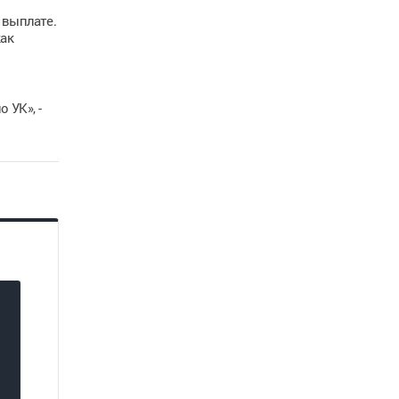
 выплате.
как
 УК», -