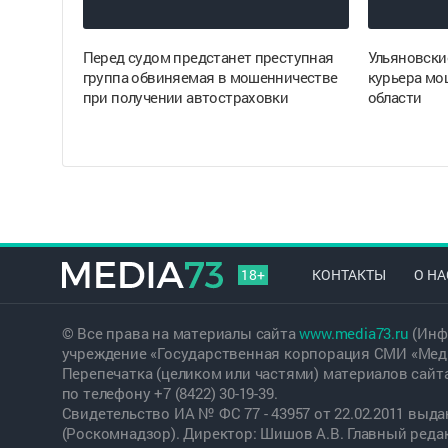
Перед судом предстанет преступная
Ульяновски
группа обвиняемая в мошенничестве
курьера мо
при получении автостраховки
области
18+
КОНТАКТЫ
О НА
© Все права на материалы сайта
www.media73.ru
(Инф
учреждение «Государственная корпорация СМИ «Меди
Перепечатка (целиком или частями) материалов сайт
по телефону +7 (8422) 30-19-39.
Свидетельство ИА № ФС 77 - 43957 от 22.02.2011 вы
(Роскомнадзор). Директор: Шишов А.В. Главный редакт