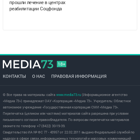
прошли лечение в центрах
реабилитации Соцфонда
18+
КОНТАКТЫ
О НАС
ПРАВОВАЯ ИНФОРМАЦИЯ
© Все права на материалы сайта
www.media73.ru
(Информационное агентство
«Медиа 73») принадлежат ОАУ «Корпорация «Медиа 73». Учредитель: Областное
автономное учреждение «Государственная корпорация СМИ «Медиа 73».
Перепечатка (целиком или частями) материалов сайта разрешена при условии
письменного согласия правообладателя. По вопросам перепечатки материалов
звоните по телефону +7 (8422) 30-19-39.
Свидетельство ИА № ФС 77 - 43957 от 22.02.2011 выдано Федеральной службой по
надзору в сфере связи, информационных технологий и массовых коммуникаций