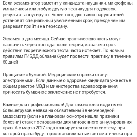
Если экзаменатор заметит у кандидата наушники, микрофоны,
умные часы или любую другую технику для подсказок,
результат аннулируют. Более того, для таких нарушителей
установят специальный увеличенный срок, прежде чем им
разрешат прийти на пересдачу.
Экзамен в два месяца. Сейчас практическую часть могут
назначить через полгода после теории, из-за чего срок
действия теоретического теста часто истекает. По новым
правилам ГИБДД обязана будет провести практику в течение
60 дней.
Прощание с бумагой. Медицинские справки станут
электронными. Если данные о здоровье кандидата уже есть в
общем реестре МВД и министерства здравоохранения,
приносить бумажное заключение не потребуется.
Важное для профессионалов! Для таксистов и водителей
большегрузов неявка на обязательный внеочередной
медосмотр (если на плановом осмотре нашли признаки
болезни) станет основанием для мгновенного аннулирования
прав. А с марта 2027 года планируется ввести систему, при
которой права будут приостанавливаться автоматически при