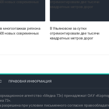
 в многоэтажках региона
В Ульяновске за сутки
500 новых современных
отремонтировали две тысячи
квадратных метров дорог
С
ПРАВОВАЯ ИНФОРМАЦИЯ
ормационное агентство «Медиа 73») принадлежат ОАУ «Корпор
а 73».
а разрешена при условии письменного согласия правообладат