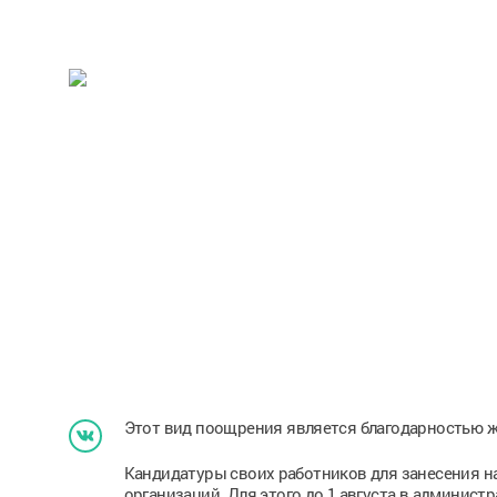
Этот вид поощрения является благодарностью жи
Кандидатуры своих работников для занесения н
организаций. Для этого до 1 августа в админист