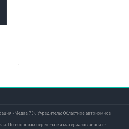
ация «Медиа 73». Учредитель: Областное автономное
еля. По вопросам перепечатки материалов звоните