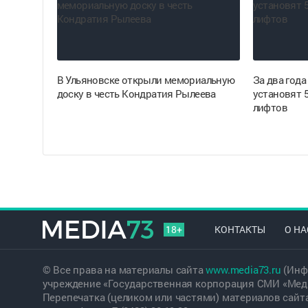
В Ульяновске открыли мемориальную
За два года
доску в честь Кондратия Рылеева
установят 
лифтов
18+
КОНТАКТЫ
О НА
© Все права на материалы сайта
www.media73.ru
(Инф
учреждение «Государственная корпорация СМИ «Меди
Перепечатка (целиком или частями) материалов сайт