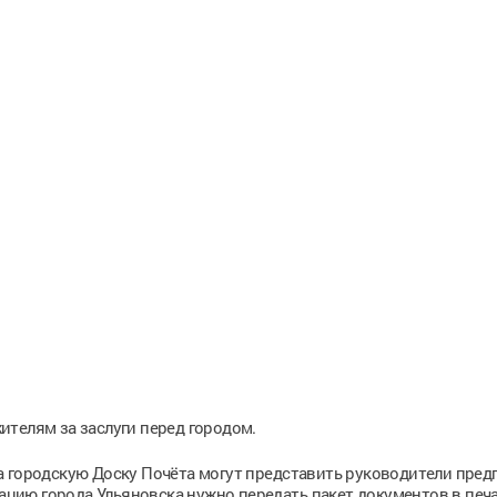
телям за заслуги перед городом.
а городскую Доску Почёта могут представить руководители пред
рацию города Ульяновска нужно передать пакет документов в печ