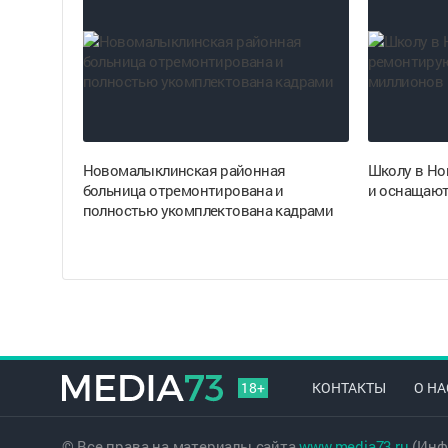
Новомалыклинская районная
Школу в Но
больница отремонтирована и
и оснащают
полностью укомплектована кадрами
18+
КОНТАКТЫ
О НА
© Все права на материалы сайта
www.media73.ru
(Инф