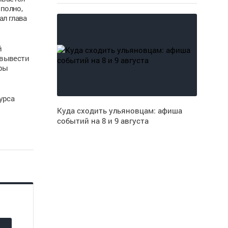
полно,
ал глава
й
 вывести
еры
урса
Куда сходить ульяновцам: афиша
событий на 8 и 9 августа