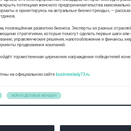
аскрыть потенциал женского предпринимательства максимально 
рматы и ориентируясь на актуальные бизнес-тренды», — рассказ
етдинов.
а, посвящённая развитию бизнеса. Эксперты из разных отрасле
ающими стратегиями, которые помогут сделать первые шаги или
ование, управленческие решения, налогообложение и финансы, м
рументы продвижения компаний.
пройдёт торжественная церемония награждения победителей конк
упны на официальном сайте
businesslady73.ru
ФОРУМ ДЕЛОВЫХ ЖЕНЩИН