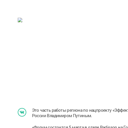
Это часть работы региона по нацпроекту «Эффе
России Владимиром Путиным.
«Форум состоится 5 марта в отеле Radisson на 