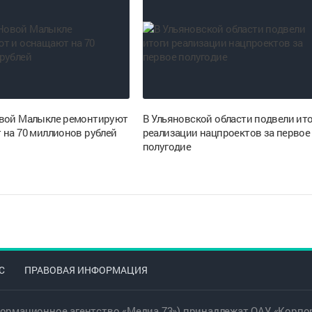
вой Малыкле ремонтируют
В Ульяновской области подвели ит
 на 70 миллионов рублей
реализации нацпроектов за первое
полугодие
С
ПРАВОВАЯ ИНФОРМАЦИЯ
ормационное агентство «Медиа 73») принадлежат ОАУ «Корпор