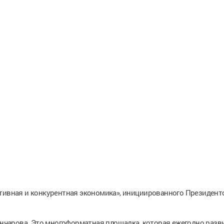
ктивная и конкурентная экономика», инициированного Президент
Гончарова. Это многоформатная площадка, которая ежегодно разв