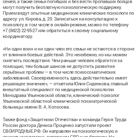
семей, а также семьи погибших и без вести пропавших бойцов
могут получить бесплатную психологическую поддержку.
Прием ведут опытные медицинские клинические психологи по
адресу: ул. Кирова, д. 20. Записаться на консультацию к
психологу, в том числе в онлайн-режиме, можно по телефону
+7 (8422) 22-95-27 или обратиться к своему социальному
координатору.
«Ни один воин и ни один член его семьи не остаются в стороне
от влияния боевых действий. Это неизбежно, но мы можем
смягчить последствия. Чем раньше человек обратится за
помощью, тем больше шансов не допустить развития
серьёзных проблем — в том числе психосоматических
заболеваний. Своевременность здесь действительно имеет
решающее значение», — отметила Юлия Сиденкова, главный
внештатный специалист по медицинской психологии
Минздрава Ульяновской области, клинический психолог
Ульяновской областной клинической психиатрической
больницы имени В. А. Копосова.
Также фонд «Защитники Отечества» и команда Героя Труда
России доктора Дениса Проценко запустили проект
СВОИРОДНЫЕ.РФ. Он направлен на психологическую и
социальную помощь ветеранам СВО и их близким. На