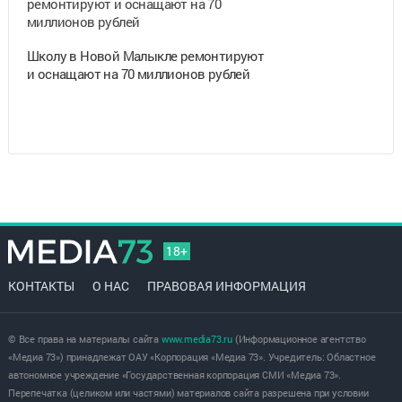
Школу в Новой Малыкле ремонтируют
и оснащают на 70 миллионов рублей
18+
КОНТАКТЫ
О НАС
ПРАВОВАЯ ИНФОРМАЦИЯ
© Все права на материалы сайта
www.media73.ru
(Информационное агентство
«Медиа 73») принадлежат ОАУ «Корпорация «Медиа 73». Учредитель: Областное
автономное учреждение «Государственная корпорация СМИ «Медиа 73».
Перепечатка (целиком или частями) материалов сайта разрешена при условии